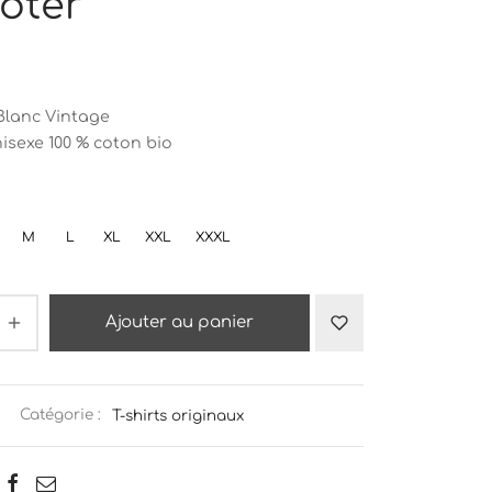
oter
Blanc Vintage
nisexe 100 % coton bio
M
L
XL
XXL
XXXL
Ajouter au panier
Catégorie :
T-shirts originaux