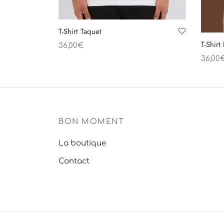
T-Shirt Taquet
T-Shir
36,00
€
Choix des options
36,00
Choix
BON MOMENT
La boutique
Contact