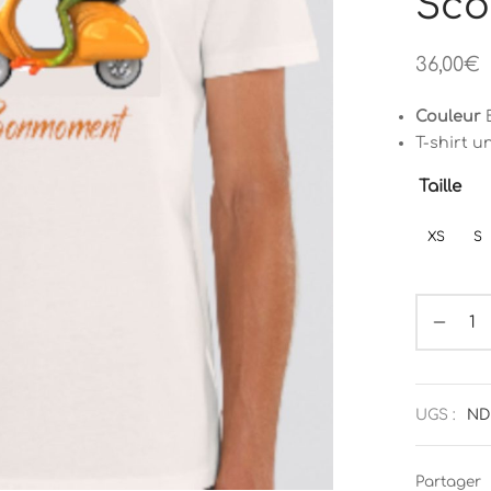
Sco
36,00
€
Couleur
T-shirt u
Taille
XS
S
UGS :
ND
Partager