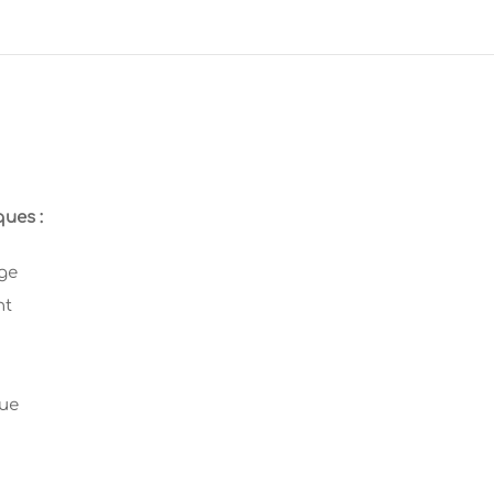
ques :
ge
nt
que