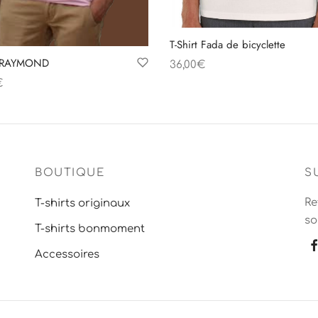
T-Shirt Fada de bicyclette
t RAYMOND
36,00
€
Choix des options
€
 des options
BOUTIQUE
S
Re
T-shirts originaux
so
T-shirts bonmoment
Accessoires